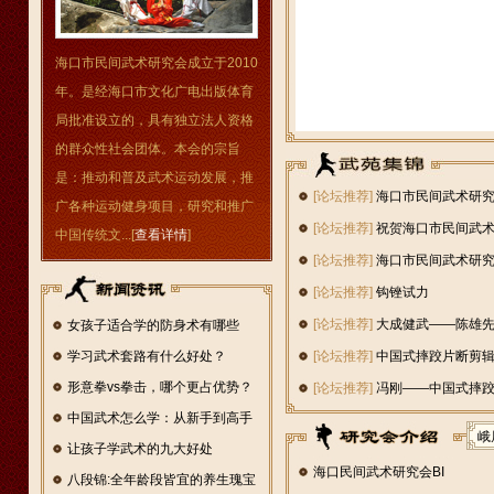
海口市民间武术研究会成立于2010
年。是经海口市文化广电出版体育
局批准设立的，具有独立法人资格
的群众性社会团体。本会的宗旨
是：推动和普及武术运动发展，推
[论坛推荐]
海口市民间武术研究
广各种运动健身项目，研究和推广
[论坛推荐]
祝贺海口市民间武
中国传统文...[
查看详情
]
仑决
[论坛推荐]
海口市民间武术研
比赛
[论坛推荐]
钩锉试力
[论坛推荐]
大成健武——陈雄
女孩子适合学的防身术有哪些
学习武术套路有什么好处？
[论坛推荐]
中国式摔跤片断剪
形意拳vs拳击，哪个更占优势？
[论坛推荐]
冯刚——中国式摔
中国武术怎么学：从新手到高手
峨
的
让孩子学武术的九大好处
海口民间武术研究会BI
八段锦:全年龄段皆宜的养生瑰宝