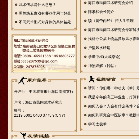
海口市民间武术研究会介绍
武术传承是什么意思？
陈孝和会长简介
男性练五禽戏有哪些作用与好处
读《黄帝内经》 悟人生哲理
不同武术形式对身体的具体益处
有
海口市民间武术研究会专家解
浅析办公桌上物品摆放风水影
户型风水转运
拳道中枢(大成拳论)
神煞详解（转帖）
请问：你们哪一种功夫《拳》
开户行：中国农业银行海口南航支行
我是今年的高三毕业生，打算
户名：海口市民间武术研究会
如何入会？入会有什么条件？
账号：
如何到研究会中医按摩？教授
2119 5001 0400 3775 9(CNY)
学习太极拳