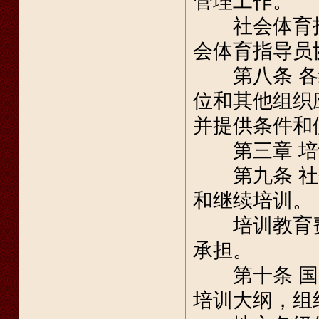
管理工作。
社会体育指
会体育指导员
第八条 各
位和其他组织
并提供条件和
第三章 培
第九条 社
和继续培训。
培训教育费
承担。
第十条 国
培训大纲，组