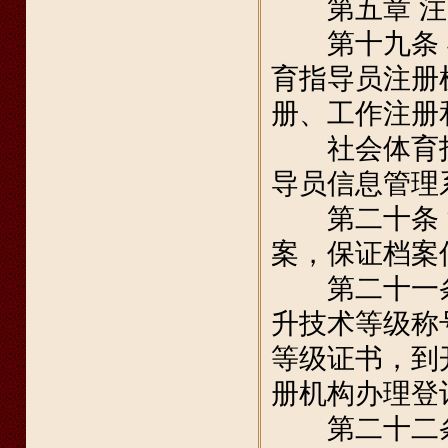
第五章 注
第十九条 
育指导员注册
册、工作注册
社会体育指
导员信息管理
第二十条 
案，保证档案
第二十一条
升技术等级称
等级证书，到
册机构办理登
第二十二条