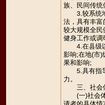
族、民间传统
3.较系统地
法，具有丰富
较大规模全民
健身工作或调
4.在县级以
影响;在地(
果和影响;
5.具有指导
力。
三、社会体
(一)社会体
请者的具体情