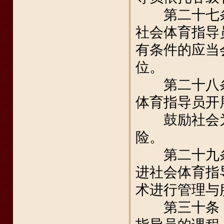
第二十七条
社会体育指导
有条件的应当
位。
第二十八条
体育指导员开
鼓励社会为
险。
第二十九条
进社会体育指
术进行管理与
第三十条 