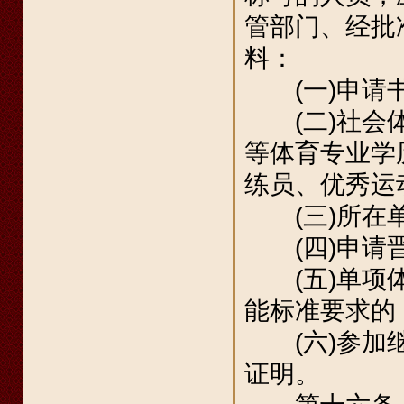
管部门、经批
料：
(一)申请书
(二)社会体
等体育专业学
练员、优秀运
(三)所在单
(四)申请晋
(五)单项体
能标准要求的
(六)参加继
证明。