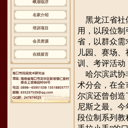
峨眉临济
名家介绍
黑龙江省社体
培训项目
用，以段位制
省，以群众需
会员资源
儿园、赛场、
在线留言
训、考评活动
哈尔滨武协非
术分会，在全
尔滨还曾创造
尼斯之最。今
段位制系列教