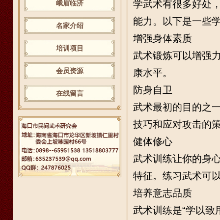
学武术有很多好处
峨眉临济
能力。以下是一些
名家介绍
增强身体素质
培训项目
武术锻炼可以增强
会员资源
康水平。
防身自卫
在线留言
武术最初的目的之
技巧和应对攻击的
健体修心
武术训练让你的身
特征。练习武术可
培养意志品质
武术训练是“学以致