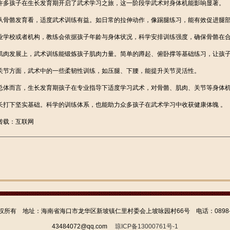
许多孩子在生长发育期开启了武术学习之旅，这一阶段学武术对身体机能影响显著。
从骨骼发育看，适度武术训练有益。如日常的拉伸动作，像踢腿练习，能有效促进腿
业学校或者机构，教练会依据孩子年龄与身体状况，科学安排训练强度，确保骨骼在
肌肉发展上，武术训练能锻炼孩子肌肉力量。简单的蹲起、俯卧撑等基础练习，让孩
关节方面，武术中的一些柔韧性训练，如压腿、下腰，能提升关节灵活性。
总体而言，生长发育期孩子在专业指导下适度学习武术，对骨骼、肌肉、关节等身体
长打下坚实基础。科学的训练体系，也能助力众多孩子在武术学习中收获健康体魄 。
转载：互联网
所有 地址：海南省海口市龙华区新坡镇仁里村委会上坡咏园村66号 电话：0898-66724
43484072@qq.com
琼ICP备13000761号-1