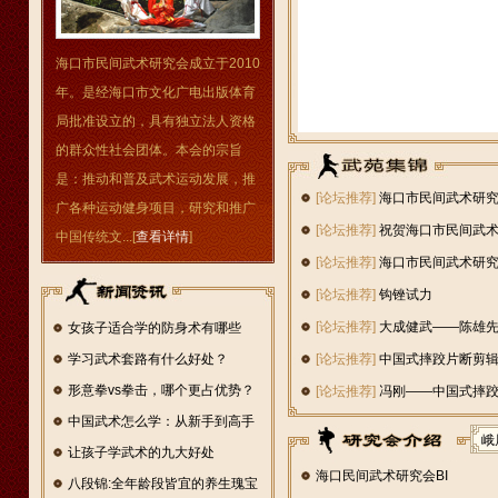
海口市民间武术研究会成立于2010
年。是经海口市文化广电出版体育
局批准设立的，具有独立法人资格
的群众性社会团体。本会的宗旨
是：推动和普及武术运动发展，推
[论坛推荐]
海口市民间武术研究
广各种运动健身项目，研究和推广
[论坛推荐]
祝贺海口市民间武
中国传统文...[
查看详情
]
仑决
[论坛推荐]
海口市民间武术研
比赛
[论坛推荐]
钩锉试力
[论坛推荐]
大成健武——陈雄
女孩子适合学的防身术有哪些
学习武术套路有什么好处？
[论坛推荐]
中国式摔跤片断剪
形意拳vs拳击，哪个更占优势？
[论坛推荐]
冯刚——中国式摔
中国武术怎么学：从新手到高手
峨
的
让孩子学武术的九大好处
海口民间武术研究会BI
八段锦:全年龄段皆宜的养生瑰宝