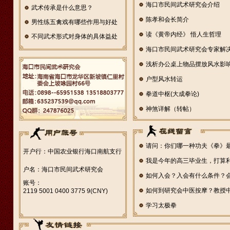
海口市民间武术研究会介绍
武术传承是什么意思？
陈孝和会长简介
男性练五禽戏有哪些作用与好处
读《黄帝内经》 悟人生哲理
不同武术形式对身体的具体益处
有
海口市民间武术研究会专家解
浅析办公桌上物品摆放风水影
户型风水转运
拳道中枢(大成拳论)
神煞详解（转帖）
请问：你们哪一种功夫《拳》
开户行：中国农业银行海口南航支行
我是今年的高三毕业生，打算
户名：海口市民间武术研究会
如何入会？入会有什么条件？
账号：
如何到研究会中医按摩？教授
2119 5001 0400 3775 9(CNY)
学习太极拳